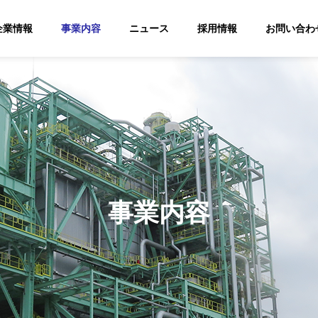
企業情報
事業内容
ニュース
採用情報
お問い合わ
代表挨拶
Greetings
事業内容
社
カーボンニュートラル
バイオ
Carbon Neutrality
太陽光発電事業
業
業
PV Power Generation
Biomass P
ery
Project
Generation 