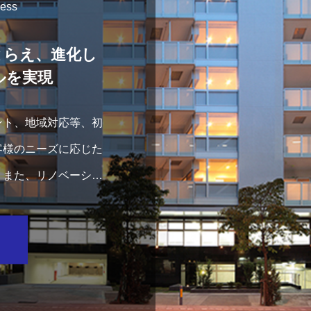
ness
とらえ、進化し
ルを実現
ント、地域対応等、初
客様のニーズに応じた
。また、リノベーショ
建住宅開発事業、リゾ
います。