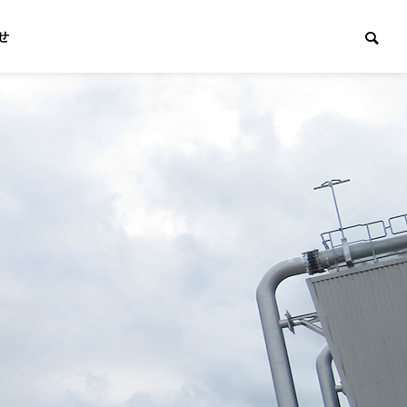
せ
沿革
History
マス発電事
不動産開発事業
Real estate
ower
development
Project
business