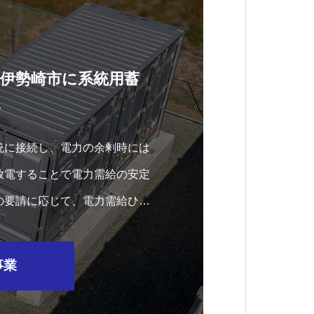
・伊勢崎市に系統用蓄
入
統に接続し、電力の余剰時には
放電することで電力需給の安定
の要請に応じて、電力需給ひっ
力管内の電力供給に努めます。
事業