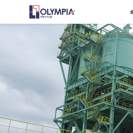
会社概要
About Us
ABOUT US
BUSINESS
企業情報
事業内容
グループ会
GROUP
蓄電所事
Storage Batt