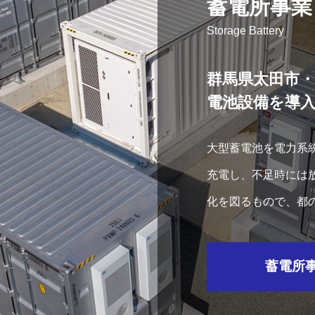
蓄電所事業
Storage Battery
群馬県太田市
電池設備を導
大型蓄電池を電力系
充電し、不足時には
化を図るもので、都
迫時における東京電
蓄電所