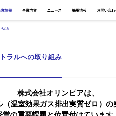
企業情報
事業内容
ニュース
採用情報
お問い合わ
取り組み
代表挨拶
Greetings
トラルへの取り組み
社
カーボンニュートラル
バイオ
株式会社オリンピアは、
Carbon Neutrality
太陽光発電事業
業
業
ル（温室効果ガス排出実質ゼロ）の
PV Power Generation
Biomass P
ery
Project
Generation 
経営の重要課題と位置付けています