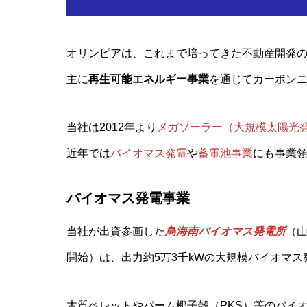
オリンピアは、これまで培ってきた不動産開発
主に
再生可能エネルギー事業
を通じてカーボン
当社は2012年より
メガソーラー（大規模太陽光
近年では
バイオマス発電
や
蓄電池事業
にも事業
バイオマス発電事業
当社が出資参画した
鳥海南バイオマス発電所
（山
開始）は、出力約5万3千kWの大規模バイオマ
木質ペレットやパーム椰子殻（PKS）等のバイオ