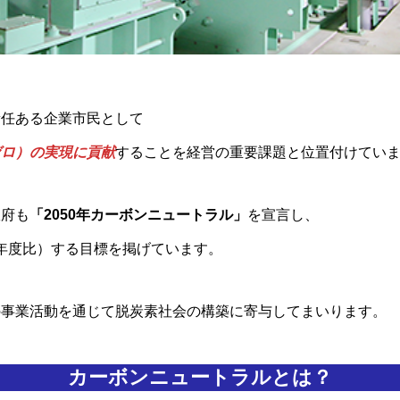
責任ある企業市民として
ゼロ）の実現に貢献
することを経営の重要課題と位置付けてい
政府も
「2050年カーボンニュートラル」
を宣言し、
13年度比）する目標を掲げています。
の事業活動を通じて脱炭素社会の構築に寄与してまいります。
カーボンニュートラルとは？