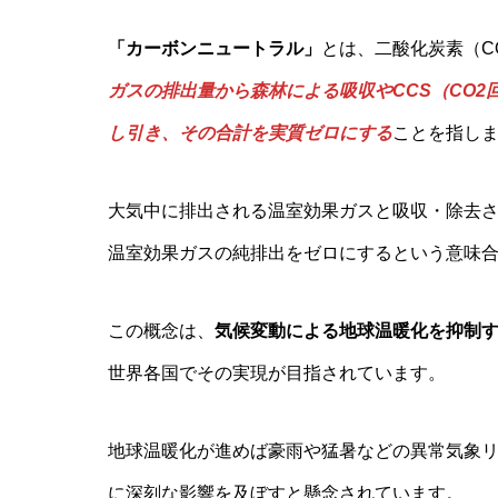
「カーボンニュートラル」
とは、二酸化炭素（C
ガスの排出量から森林による吸収やCCS（CO2
し引き、その合計を実質ゼロにする
ことを指し
大気中に排出される温室効果ガスと吸収・除去
温室効果ガスの純排出をゼロにするという意味
この概念は、
気候変動による地球温暖化を抑制
世界各国でその実現が目指されています。
地球温暖化が進めば豪雨や猛暑などの異常気象
に深刻な影響を及ぼすと懸念されています。