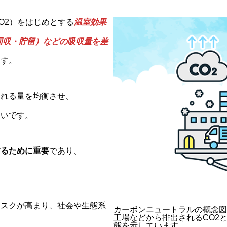
O2）をはじめとする
温室効果
回収・貯留）などの吸収量を差
ます。
される量を均衡させ、
合いです。
するために重要
であり、
リスクが高まり、社会や生態系
カーボンニュートラルの概念図
工場などから排出されるCO2
態を示しています。