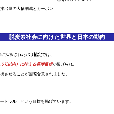
ス排出量の大幅削減とカーボン
脱炭素社会に向けた世界と日本の動向
年に採択された
パリ協定
では、
.5℃以内）に抑える長期目標
が掲げられ、
均衡させることが国際合意されました。
ュートラル」
という目標を掲げています。