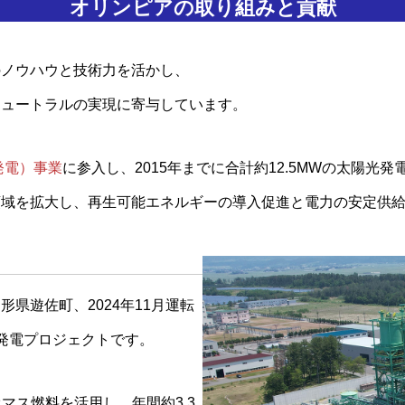
オリンピアの取り組みと貢献
のノウハウと技術力を活かし、
ニュートラルの実現に寄与しています。
発電）事業
に参入し、2015年までに合計約12.5MWの太陽光
領域を拡大し、再生可能エネルギーの導入促進と電力の安定供
形県遊佐町、2024年11月運転
ス発電プロジェクトです。
マス燃料を活用し、年間約3.3