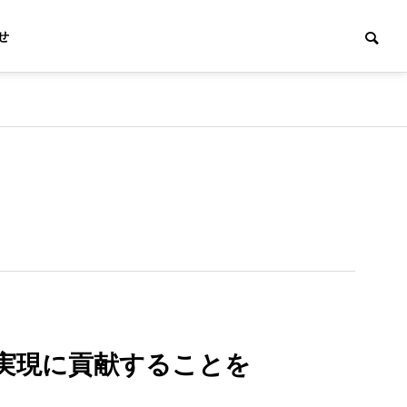
せ
沿革
History
マス発電事
不動産開発事業
Real estate
実現に貢献することを
ower
development
Project
business
。