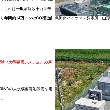
す。これは一般家庭数十万世帯
より
年間約14万トンのCO2削減
鳥海南バイオマス発電所（山形
電池（大型蓄電システム）の導
00kVAの大規模蓄電池設備を電
た。