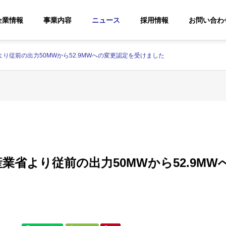
企業情報
事業内容
ニュース
採用情報
お問い合わ
より従前の出力50MWから52.9MWへの変更認定を受けました
代表挨拶
Greetings
産業省より従前の出力50MWから52.9M
社
カーボンニュートラル
バイオ
Carbon Neutrality
太陽光発電事業
業
業
PV Power Generation
Biomass P
ery
Project
Generation 