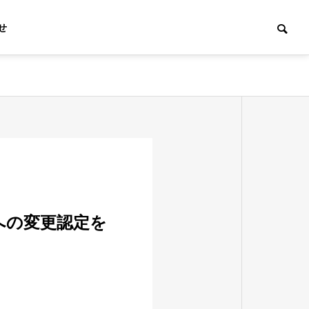
せ
沿革
History
Wへの変更認定を
マス発電事
不動産開発事業
Real estate
ower
development
Project
business