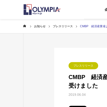
お知らせ
プレスリリース
CMBP 経済産業省
会社概要
About Us
ABOUT US
BUSINESS
プレスリリース
企業情報
事業内容
CMBP 経済
グループ会
受けました
GROUP
蓄電所事
2019.06.04
Storage Batt